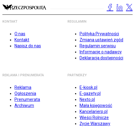
KONTAKT
REGULAMIN
O nas
Polityka Prywatności
Kontakt
Zmiana ustawień zgód
Napisz do nas
Regulamin serwisu
Informacje o nadawcy
Deklaracja dostępności
REKLAMA I PRENUMERATA
PARTNERZY
Reklama
E-kiosk.pl
Ogłoszenia
E-gazety.pl
Prenumerata
Nexto.pl
Archiwum
Mała księgowość
Kancelarierp.pl
Wieści Rolnicze
Życie Warszawy