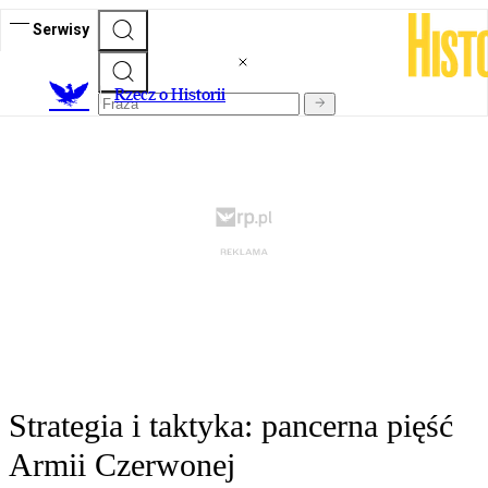
Serwisy
R
zecz o Historii
Strategia i taktyka: pancerna pięść
Armii Czerwonej