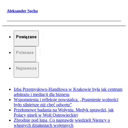
Aleksander Socha
Powiązane
Polecane
Najnowsze
Izba Przemysłowo-Handlowa w Krakowie była jak centrum
arbitrażu i mediacji dla biznesu
Wspomnienia i refleksje powstańca. „Pragnienie wolności
było silniejsze niż chęć odwetu”
Przełomowe badania na Wołyniu. Medyk sprawdzi, jak
Polacy ginęli w Woli Ostrowieckiej
Zbrodnie pod lupą. Co naprawdę wiedzieli Niemcy o
własnych działaniach wojennych