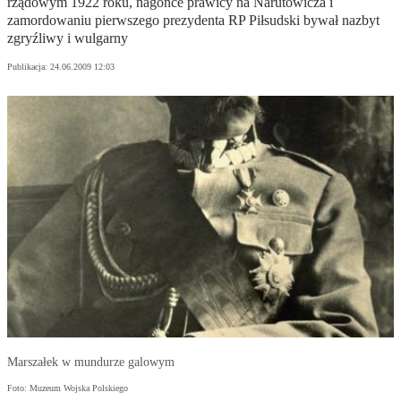
rządowym 1922 roku, nagonce prawicy na Narutowicza i
zamordowaniu pierwszego prezydenta RP Piłsudski bywał nazbyt
zgryźliwy i wulgarny
Publikacja:
24.06.2009 12:03
Marszałek w mundurze galowym
Foto: Muzeum Wojska Polskiego