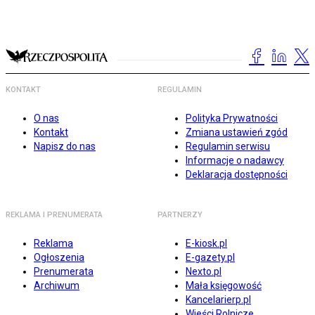
KONTAKT
REGULAMIN
O nas
Polityka Prywatności
Kontakt
Zmiana ustawień zgód
Napisz do nas
Regulamin serwisu
Informacje o nadawcy
Deklaracja dostępności
REKLAMA I PRENUMERATA
PARTNERZY
Reklama
E-kiosk.pl
Ogłoszenia
E-gazety.pl
Prenumerata
Nexto.pl
Archiwum
Mała księgowość
Kancelarierp.pl
Wieści Rolnicze