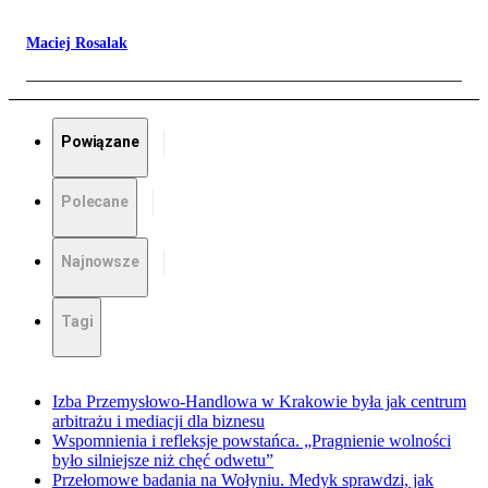
Maciej Rosalak
Powiązane
Polecane
Najnowsze
Tagi
Izba Przemysłowo-Handlowa w Krakowie była jak centrum
arbitrażu i mediacji dla biznesu
Wspomnienia i refleksje powstańca. „Pragnienie wolności
było silniejsze niż chęć odwetu”
Przełomowe badania na Wołyniu. Medyk sprawdzi, jak