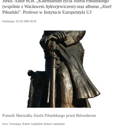
Jorku. Autor m.in. „Kalendarium życia Józefa Piłsudskiego”
(wspólnie z Wacławem Jędrzejewiczem) oraz albumu „Józef
Piłsudski”. Profesor w Instytucie Europeistyki UJ
Publikacja:
02.09.2009 09:01
Pomnik Marszałka Józefa Piłsudskiego przed Belwederem
Foto: Fotorzepa, Robert Gardziński Robert Gardziński