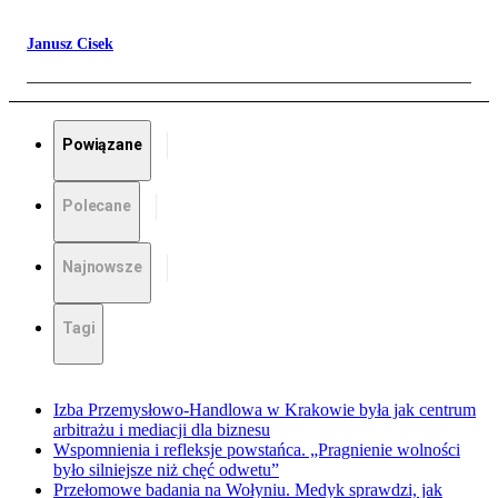
Janusz Cisek
Powiązane
Polecane
Najnowsze
Tagi
Izba Przemysłowo-Handlowa w Krakowie była jak centrum
arbitrażu i mediacji dla biznesu
Wspomnienia i refleksje powstańca. „Pragnienie wolności
było silniejsze niż chęć odwetu”
Przełomowe badania na Wołyniu. Medyk sprawdzi, jak