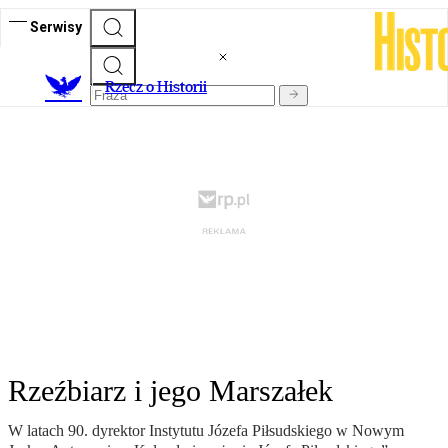
Serwisy
R
zecz o Historii
Rzeźbiarz i jego Marszałek
W latach 90. dyrektor Instytutu Józefa Piłsudskiego w Nowym