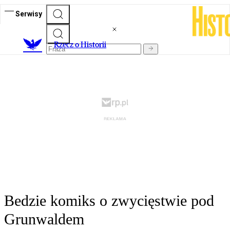
Serwisy
R
zecz o Historii
Bedzie komiks o zwycięstwie pod
Grunwaldem