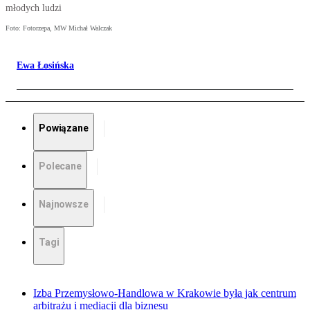
młodych ludzi
Foto: Fotorzepa, MW Michał Walczak
Ewa Łosińska
Powiązane
Polecane
Najnowsze
Tagi
Izba Przemysłowo-Handlowa w Krakowie była jak centrum
arbitrażu i mediacji dla biznesu