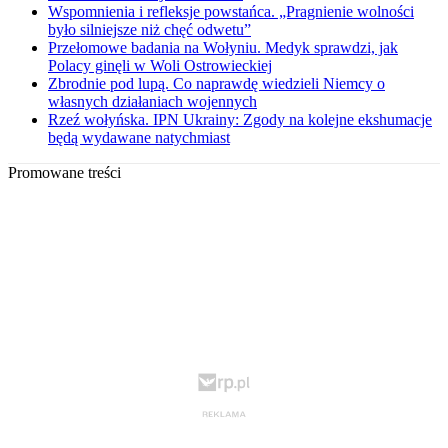
Wspomnienia i refleksje powstańca. „Pragnienie wolności
było silniejsze niż chęć odwetu”
Przełomowe badania na Wołyniu. Medyk sprawdzi, jak
Polacy ginęli w Woli Ostrowieckiej
Zbrodnie pod lupą. Co naprawdę wiedzieli Niemcy o
własnych działaniach wojennych
Rzeź wołyńska. IPN Ukrainy: Zgody na kolejne ekshumacje
będą wydawane natychmiast
Promowane treści