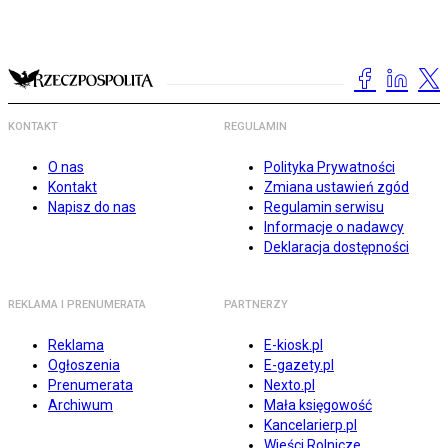
KONTAKT
REGULAMIN
O nas
Polityka Prywatności
Kontakt
Zmiana ustawień zgód
Napisz do nas
Regulamin serwisu
Informacje o nadawcy
Deklaracja dostępności
REKLAMA I PRENUMERATA
PARTNERZY
Reklama
E-kiosk.pl
Ogłoszenia
E-gazety.pl
Prenumerata
Nexto.pl
Archiwum
Mała księgowość
Kancelarierp.pl
Wieści Rolnicze