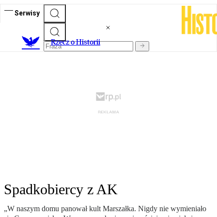
Serwisy
R
zecz o Historii
Spadkobiercy z AK
„W naszym domu panował kult Marszałka. Nigdy nie wymieniało