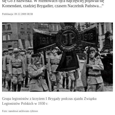
się Go z nazwiska. W rozmowach ojca najczęściej pojawiał się
Komendant, rzadziej Brygadier, czasem Naczelnik Państwa...”
Publikacja:
09.12.2009 08:08
Grupa legionistów z krzyżem I Brygady podczas zjazdu Związku
Legionistów Polskich w 1930 r.
Foto: narodowe archiwum cyfrowe