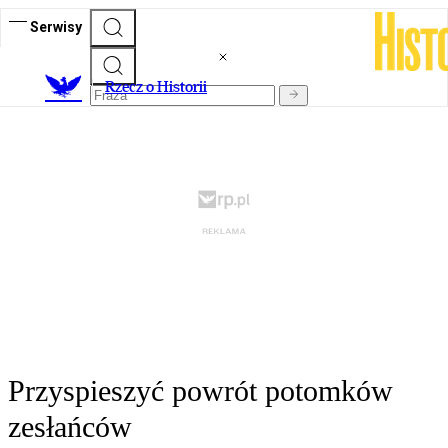
Serwisy
R
zecz o Historii
Przyspieszyć powrót potomków
zesłańców