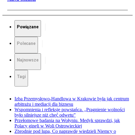
Powiązane
Polecane
Najnowsze
Tagi
Izba Przemysłowo-Handlowa w Krakowie była jak centrum
arbitrażu i mediacji dla biznesu
Wspomnienia i refleksje powstańca. „Pragnienie wolności
było silniejsze niż chęć odwetu”
Przełomowe badania na Wołyniu. Medyk sprawdzi, jak
Polacy ginęli w Woli Ostrowieckiej
Zbrodnie pod lupą. Co naprawdę wiedzieli Niemcy o