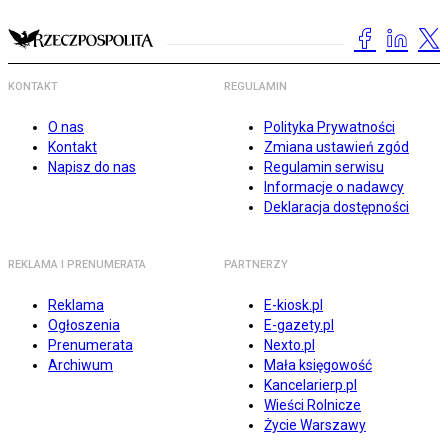
KONTAKT
REGULAMIN
O nas
Polityka Prywatności
Kontakt
Zmiana ustawień zgód
Napisz do nas
Regulamin serwisu
Informacje o nadawcy
Deklaracja dostępności
REKLAMA I PRENUMERATA
PARTNERZY
Reklama
E-kiosk.pl
Ogłoszenia
E-gazety.pl
Prenumerata
Nexto.pl
Archiwum
Mała księgowość
Kancelarierp.pl
Wieści Rolnicze
Życie Warszawy