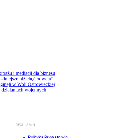
rażu i mediacji dla biznesu
silniejsze niż chęć odwetu”
ginęli w Woli Ostrowieckiej
 działaniach wojennych
REGULAMIN
Polityka Prywatności