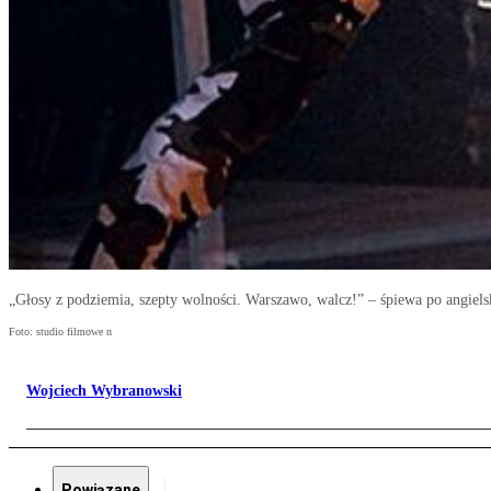
„Głosy z podziemia, szepty wolności. Warszawo, walcz!” – śpiewa po angiel
Foto: studio filmowe n
Wojciech Wybranowski
Powiązane