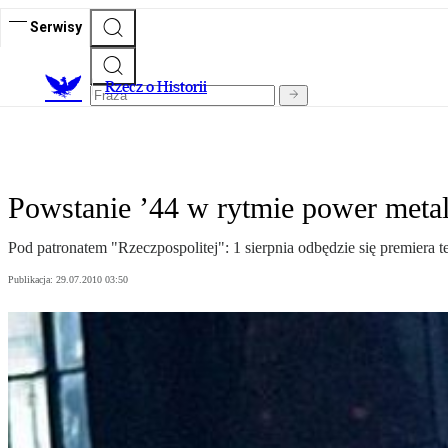
Serwisy
R
zecz o Historii
Powstanie ’44 w rytmie power meta
Pod patronatem "Rzeczpospolitej": 1 sierpnia odbędzie się premiera 
Publikacja:
29.07.2010 03:50