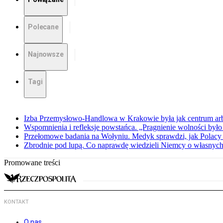
Polecane
Najnowsze
Tagi
Izba Przemysłowo-Handlowa w Krakowie była jak centrum arbit
Wspomnienia i refleksje powstańca. „Pragnienie wolności było 
Przełomowe badania na Wołyniu. Medyk sprawdzi, jak Polacy 
Zbrodnie pod lupą. Co naprawdę wiedzieli Niemcy o własnych
Promowane treści
KONTAKT
O nas