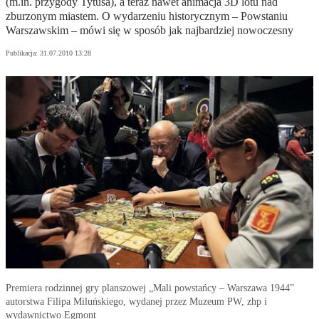
(m.in. przygody Tytusa), a teraz nawet animacja 3D lotu nad
zburzonym miastem. O wydarzeniu historycznym – Powstaniu
Warszawskim – mówi się w sposób jak najbardziej nowoczesny
Publikacja:
31.07.2010 13:28
Premiera rodzinnej gry planszowej „Mali powstańcy – Warszawa 1944”
autorstwa Filipa Miluńskiego, wydanej przez Muzeum PW, zhp i
wydawnictwo Egmont