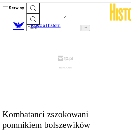
Serwisy
R
zecz o Historii
Kombatanci zszokowani
pomnikiem bolszewików