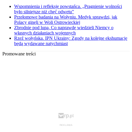
Wspomnienia i refleksje powstańca. „Pragnienie wolności
było silniejsze niż chęć odwetu”
Przełomowe badania na Wołyniu. Medyk sprawdzi, jak
Polacy ginęli w Woli Ostrowieckiej
Zbrodnie pod lupą. Co naprawdę wiedzieli Niemcy o
własnych działaniach wojennych
Rzeź wołyńska. IPN Ukrainy: Zgody na kolejne ekshumacje
będą wydawane natychmiast
Promowane treści