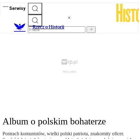
Serwisy
R
zecz o Historii
Album o polskim bohaterze
Postrach komunistów, wielki polski patriota, znakomity oficer.