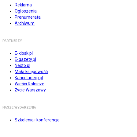
Reklama
Ogłoszenia
Prenumerata
Archiwum
PARTNERZY
E-kiosk.pl
E-gazety.pl
Nexto.pl
Mała księgowość
Kancelarierp.pl
Wieści Rolnicze
Życie Warszawy
NASZE WYDARZENIA
Szkolenia i konferencje