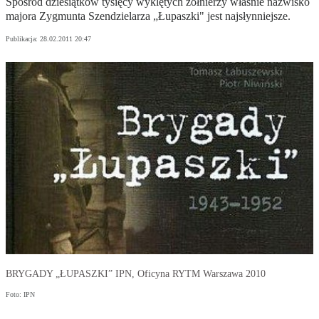
Spośród dziesiątków tysięcy wyklętych żołnierzy właśnie nazwisko
majora Zygmunta Szendzielarza „Łupaszki" jest najsłynniejsze.
Publikacja:
28.02.2011 20:47
BRYGADY „ŁUPASZKI” IPN, Oficyna RYTM Warszawa 2010
Foto: IPN