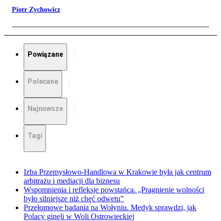
Piotr Zychowicz
Powiązane
Polecane
Najnowsze
Tagi
Izba Przemysłowo-Handlowa w Krakowie była jak centrum
arbitrażu i mediacji dla biznesu
Wspomnienia i refleksje powstańca. „Pragnienie wolności
było silniejsze niż chęć odwetu”
Przełomowe badania na Wołyniu. Medyk sprawdzi, jak
Polacy ginęli w Woli Ostrowieckiej