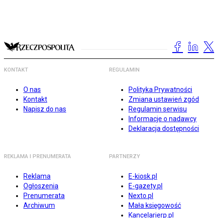
KONTAKT
REGULAMIN
O nas
Polityka Prywatności
Kontakt
Zmiana ustawień zgód
Napisz do nas
Regulamin serwisu
Informacje o nadawcy
Deklaracja dostępności
REKLAMA I PRENUMERATA
PARTNERZY
Reklama
E-kiosk.pl
Ogłoszenia
E-gazety.pl
Prenumerata
Nexto.pl
Archiwum
Mała księgowość
Kancelarierp.pl