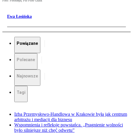
Foto: Fotorzepa, Pio Piotr Guzik
Ewa Łosińska
Powiązane
Polecane
Najnowsze
Tagi
Izba Przemysłowo-Handlowa w Krakowie była jak centrum
arbitrażu i mediacji dla biznesu
Wspomnienia i refleksje powstańca. „Pragnienie wolności
było silniejsze niż chęć odwetu”