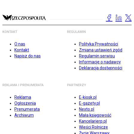
KONTAKT
REGULAMIN
O nas
Polityka Prywatności
Kontakt
Zmiana ustawień zgód
Napisz do nas
Regulamin serwisu
Informacje o nadawcy
Deklaracja dostępności
REKLAMA I PRENUMERATA
PARTNERZY
Reklama
E-kiosk.pl
Ogłoszenia
E-gazety.pl
Prenumerata
Nexto.pl
Archiwum
Mała księgowość
Kancelarierp.pl
Wieści Rolnicze
Życie Warszawy