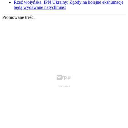
Rzeź wołyńska. IPN Ukrainy: Zgody na kolejne ekshumacje
będą wydawane natychmiast
Promowane treści