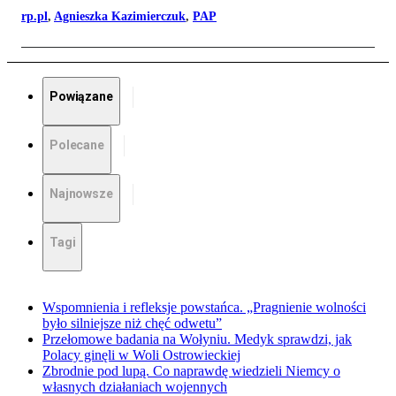
rp.pl
,
Agnieszka Kazimierczuk
,
PAP
Powiązane
Polecane
Najnowsze
Tagi
Wspomnienia i refleksje powstańca. „Pragnienie wolności
było silniejsze niż chęć odwetu”
Przełomowe badania na Wołyniu. Medyk sprawdzi, jak
Polacy ginęli w Woli Ostrowieckiej
Zbrodnie pod lupą. Co naprawdę wiedzieli Niemcy o
własnych działaniach wojennych