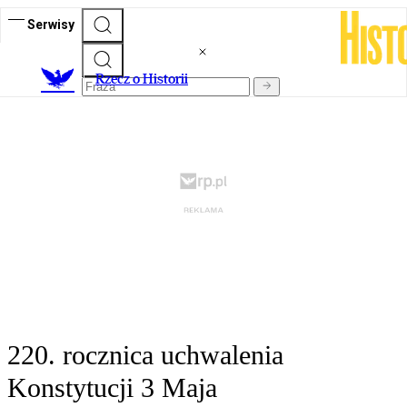
Serwisy
R
zecz o Historii
220. rocznica uchwalenia
Konstytucji 3 Maja