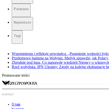
Polecane
Najnowsze
Tagi
Wspomnienia i refleksje powstańca. „Pragnienie wolności było 
Przełomowe badania na Wołyniu. Medyk sprawdzi, jak Polacy 
Zbrodnie pod lupą. Co naprawdę wiedzieli Niemcy o własnych
Rzeź wołyńska. IPN Ukrainy: Zgody na kolejne ekshumacje 
Promowane treści
KONTAKT
O nas