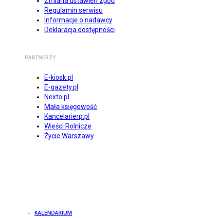
Zmiana ustawień zgód
Regulamin serwisu
Informacje o nadawcy
Deklaracja dostępności
PARTNERZY
E-kiosk.pl
E-gazety.pl
Nexto.pl
Mała księgowość
Kancelarierp.pl
Wieści Rolnicze
Życie Warszawy
KALENDARIUM