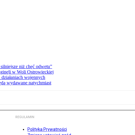
silniejsze niż chęć odwetu”
ginęli w Woli Ostrowieckiej
 działaniach wojennych
będą wydawane natychmiast
REGULAMIN
Polityka Prywatności