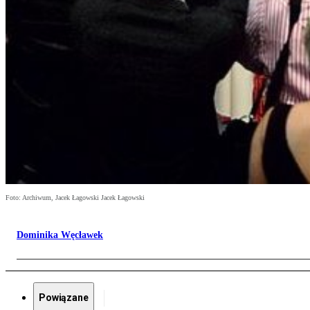
Foto: Archiwum, Jacek Łagowski Jacek Łagowski
Dominika Węcławek
Powiązane