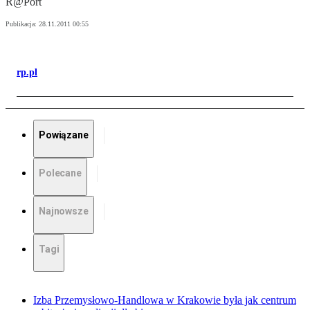
R@Port
Publikacja:
28.11.2011 00:55
rp.pl
Powiązane
Polecane
Najnowsze
Tagi
Izba Przemysłowo-Handlowa w Krakowie była jak centrum