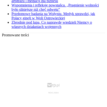
arbitrażu i mediacji dla biznesu
Wspomnienia i refleksje powstańca. „Pragnienie wolności
było silniejsze niż chęć odwetu”
Przełomowe badania na Wołyniu. Medyk sprawdzi, jak
Polacy ginęli w Woli Ostrowieckiej
Zbrodnie pod lupą. Co naprawdę wiedzieli Niemcy o
własnych działaniach wojennych
Promowane treści