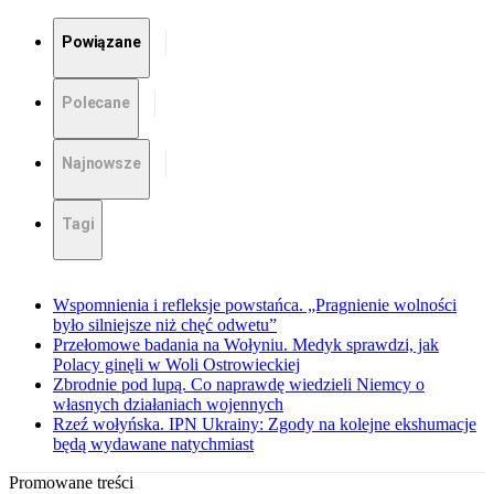
Powiązane
Polecane
Najnowsze
Tagi
Wspomnienia i refleksje powstańca. „Pragnienie wolności
było silniejsze niż chęć odwetu”
Przełomowe badania na Wołyniu. Medyk sprawdzi, jak
Polacy ginęli w Woli Ostrowieckiej
Zbrodnie pod lupą. Co naprawdę wiedzieli Niemcy o
własnych działaniach wojennych
Rzeź wołyńska. IPN Ukrainy: Zgody na kolejne ekshumacje
będą wydawane natychmiast
Promowane treści