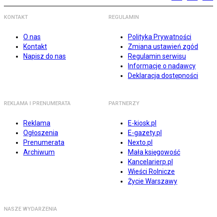
KONTAKT
REGULAMIN
O nas
Polityka Prywatności
Kontakt
Zmiana ustawień zgód
Napisz do nas
Regulamin serwisu
Informacje o nadawcy
Deklaracja dostępności
REKLAMA I PRENUMERATA
PARTNERZY
Reklama
E-kiosk.pl
Ogłoszenia
E-gazety.pl
Prenumerata
Nexto.pl
Archiwum
Mała księgowość
Kancelarierp.pl
Wieści Rolnicze
Życie Warszawy
NASZE WYDARZENIA