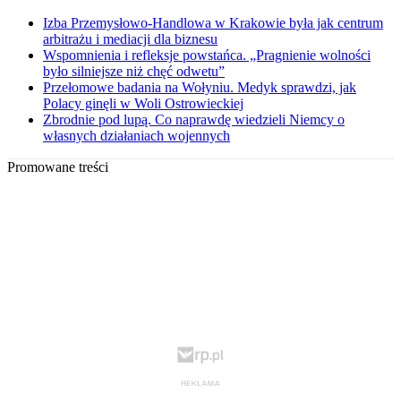
Izba Przemysłowo-Handlowa w Krakowie była jak centrum
arbitrażu i mediacji dla biznesu
Wspomnienia i refleksje powstańca. „Pragnienie wolności
było silniejsze niż chęć odwetu”
Przełomowe badania na Wołyniu. Medyk sprawdzi, jak
Polacy ginęli w Woli Ostrowieckiej
Zbrodnie pod lupą. Co naprawdę wiedzieli Niemcy o
własnych działaniach wojennych
Promowane treści