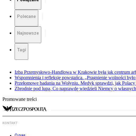
Polecane
Najnowsze
Tagi
Izba Przemysłowo-Handlowa w Krakowie była jak centrum arbit
Wspomnienia i refleksje powstańca. „Pragnienie wolności było 
Przełomowe badania na Wołyniu. Medyk sprawdzi, jak Polacy 
Zbrodnie pod lupą. Co naprawdę wiedzieli Niemcy o własnych
Promowane treści
KONTAKT
O nas