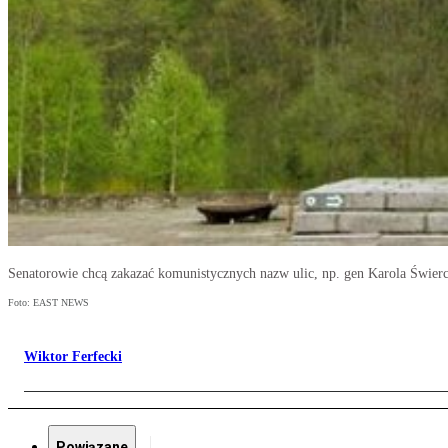
Senatorowie chcą zakazać komunistycznych nazw ulic, np. gen Karola Świer
Foto: EAST NEWS
Wiktor Ferfecki
Powiązane