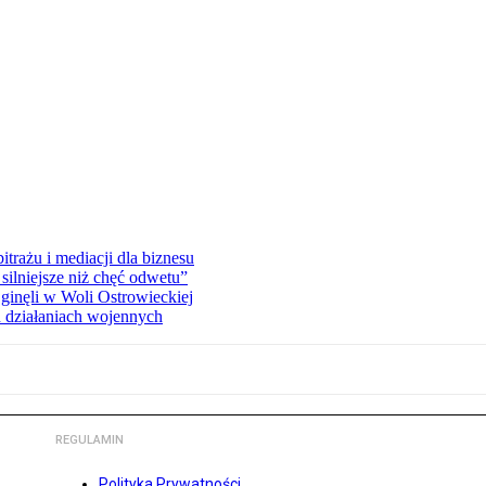
rażu i mediacji dla biznesu
silniejsze niż chęć odwetu”
ginęli w Woli Ostrowieckiej
 działaniach wojennych
REGULAMIN
Polityka Prywatności