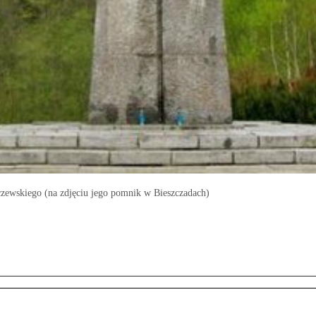
czewskiego (na zdjęciu jego pomnik w Bieszczadach)