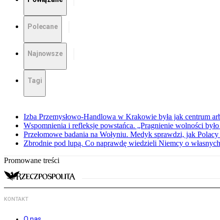
Polecane
Najnowsze
Tagi
Izba Przemysłowo-Handlowa w Krakowie była jak centrum arbit
Wspomnienia i refleksje powstańca. „Pragnienie wolności było 
Przełomowe badania na Wołyniu. Medyk sprawdzi, jak Polacy 
Zbrodnie pod lupą. Co naprawdę wiedzieli Niemcy o własnych
Promowane treści
KONTAKT
O nas