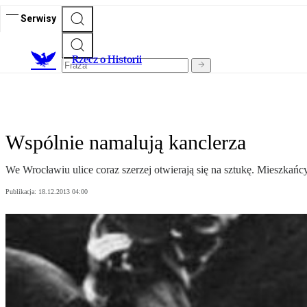
Serwisy
R
zecz o Historii
Wspólnie namalują kanclerza
We Wrocławiu ulice coraz szerzej otwierają się na sztukę. Mieszkańc
Publikacja:
18.12.2013 04:00