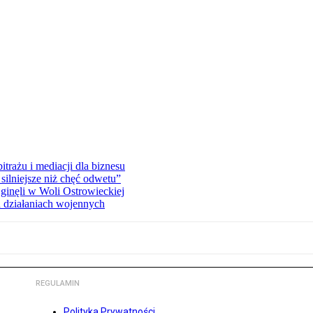
rażu i mediacji dla biznesu
silniejsze niż chęć odwetu”
ginęli w Woli Ostrowieckiej
 działaniach wojennych
REGULAMIN
Polityka Prywatności