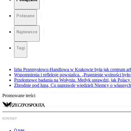
Polecane
Najnowsze
Tagi
Izba Przemysłowo-Handlowa w Krakowie była jak centrum arbit
Wspomnienia i refleksje powstańca. „Pragnienie wolności było 
Przełomowe badania na Wołyniu. Medyk sprawdzi, jak Polacy 
Zbrodnie pod lupą. Co naprawdę wiedzieli Niemcy o własnych
Promowane treści
KONTAKT
O nas