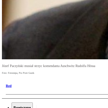
Józef Paczyński musiał strzyc komendanta Auschwitz Rudolfa Hössa
Foto: Fotorzepa, Pio Piotr Guzik
Red
Powiązane