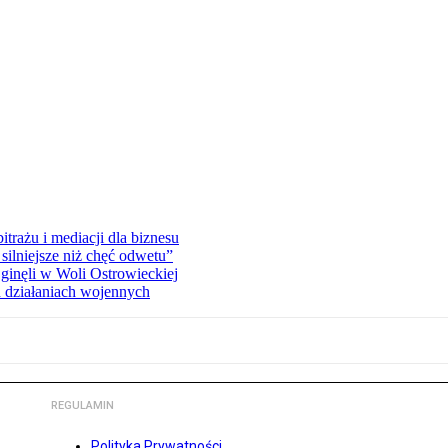
rażu i mediacji dla biznesu
silniejsze niż chęć odwetu”
ginęli w Woli Ostrowieckiej
 działaniach wojennych
REGULAMIN
Polityka Prywatności