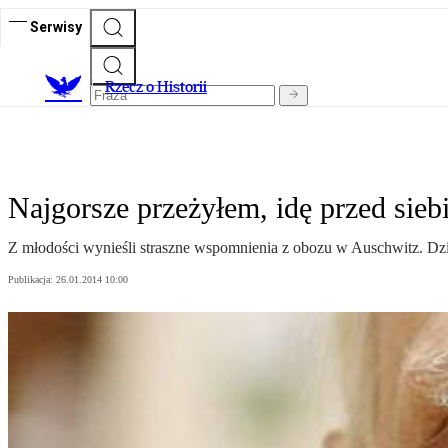
Serwisy
R
zecz o Historii
Najgorsze przeżyłem, idę przed sieb
Z młodości wynieśli straszne wspomnienia z obozu w Auschwitz. Dziś
Publikacja:
26.01.2014 10:00