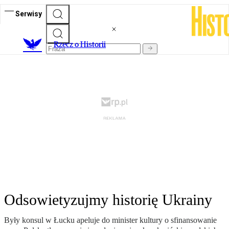
Serwisy
R
zecz o Historii
Odsowietyzujmy historię Ukrainy
Były konsul w Łucku apeluje do minister kultury o sfinansowanie