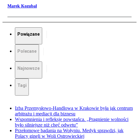
Marek Kozubal
Powiązane
Polecane
Najnowsze
Tagi
Izba Przemysłowo-Handlowa w Krakowie była jak centrum
arbitrażu i mediacji dla biznesu
Wspomnienia i refleksje powstańca. „Pragnienie wolności
było silniejsze niż chęć odwetu”
Przełomowe badania na Wołyniu. Medyk sprawdzi, jak
Polacy ginęli w Woli Ostrowieckiej