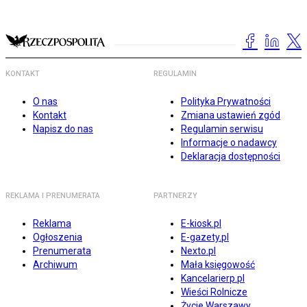
KONTAKT
REGULAMIN
O nas
Polityka Prywatności
Kontakt
Zmiana ustawień zgód
Napisz do nas
Regulamin serwisu
Informacje o nadawcy
Deklaracja dostępności
REKLAMA I PRENUMERATA
PARTNERZY
Reklama
E-kiosk.pl
Ogłoszenia
E-gazety.pl
Prenumerata
Nexto.pl
Archiwum
Mała księgowość
Kancelarierp.pl
Wieści Rolnicze
Życie Warszawy