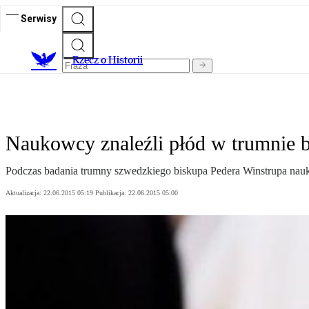
Serwisy
R
zecz o Historii
Naukowcy znaleźli płód w trumnie 
Podczas badania trumny szwedzkiego biskupa Pedera Winstrupa nau
Aktualizacja:
22.06.2015 05:19
Publikacja:
22.06.2015 05:00