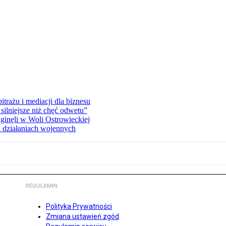
rażu i mediacji dla biznesu
silniejsze niż chęć odwetu”
ginęli w Woli Ostrowieckiej
 działaniach wojennych
REGULAMIN
Polityka Prywatności
Zmiana ustawień zgód