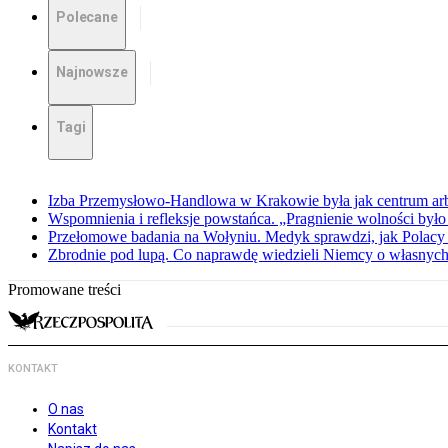
Polecane
Najnowsze
Tagi
Izba Przemysłowo-Handlowa w Krakowie była jak centrum arbit
Wspomnienia i refleksje powstańca. „Pragnienie wolności było 
Przełomowe badania na Wołyniu. Medyk sprawdzi, jak Polacy 
Zbrodnie pod lupą. Co naprawdę wiedzieli Niemcy o własnych
Promowane treści
KONTAKT
O nas
Kontakt