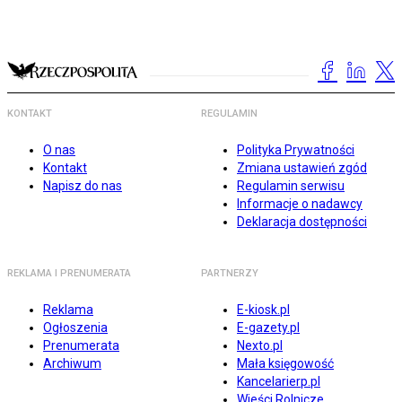
KONTAKT
REGULAMIN
O nas
Polityka Prywatności
Kontakt
Zmiana ustawień zgód
Napisz do nas
Regulamin serwisu
Informacje o nadawcy
Deklaracja dostępności
REKLAMA I PRENUMERATA
PARTNERZY
Reklama
E-kiosk.pl
Ogłoszenia
E-gazety.pl
Prenumerata
Nexto.pl
Archiwum
Mała księgowość
Kancelarierp.pl
Wieści Rolnicze