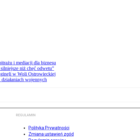
rażu i mediacji dla biznesu
silniejsze niż chęć odwetu”
ginęli w Woli Ostrowieckiej
 działaniach wojennych
REGULAMIN
Polityka Prywatności
Zmiana ustawień zgód