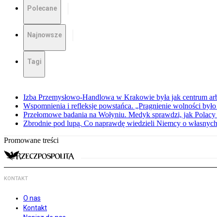
Polecane
Najnowsze
Tagi
Izba Przemysłowo-Handlowa w Krakowie była jak centrum arbit
Wspomnienia i refleksje powstańca. „Pragnienie wolności było 
Przełomowe badania na Wołyniu. Medyk sprawdzi, jak Polacy 
Zbrodnie pod lupą. Co naprawdę wiedzieli Niemcy o własnych
Promowane treści
KONTAKT
O nas
Kontakt