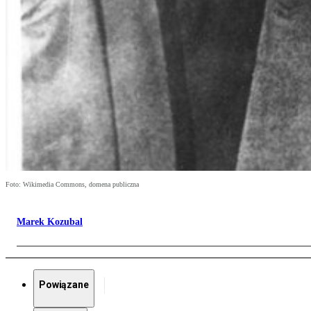
Foto: Wikimedia Commons, domena publiczna
Marek Kozubal
Powiązane