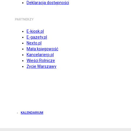
Deklaracja dostępności
PARTNERZY
E-kiosk.pl
E-gazety.pl
Nexto.pl
Mała księgowość
Kancelarierp.pl
Wieści Rolnicze
Życie Warszawy
KALENDARIUM