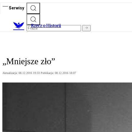
Serwisy
R
zecz o Historii
„Mniejsze zło”
Aktualizacja:
08.12.2016 19:33
Publikacja:
08.12.2016 18:07