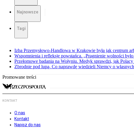
Najnowsze
Tagi
Izba Przemysłowo-Handlowa w Krakowie była jak centrum arbit
Wspomnienia i refleksje powstańca. „Pragnienie wolności było 
Przełomowe badania na Wołyniu. Medyk sprawdzi, jak Polacy 
Zbrodnie pod lupą. Co naprawdę wiedzieli Niemcy o własnych
Promowane treści
KONTAKT
O nas
Kontakt
Napisz do nas