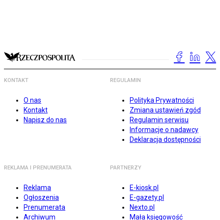
KONTAKT
REGULAMIN
O nas
Polityka Prywatności
Kontakt
Zmiana ustawień zgód
Napisz do nas
Regulamin serwisu
Informacje o nadawcy
Deklaracja dostępności
REKLAMA I PRENUMERATA
PARTNERZY
Reklama
E-kiosk.pl
Ogłoszenia
E-gazety.pl
Prenumerata
Nexto.pl
Archiwum
Mała księgowość