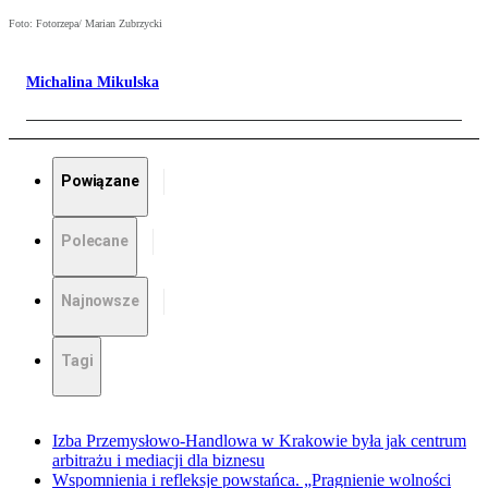
Foto: Fotorzepa/ Marian Zubrzycki
Michalina Mikulska
Powiązane
Polecane
Najnowsze
Tagi
Izba Przemysłowo-Handlowa w Krakowie była jak centrum
arbitrażu i mediacji dla biznesu
Wspomnienia i refleksje powstańca. „Pragnienie wolności