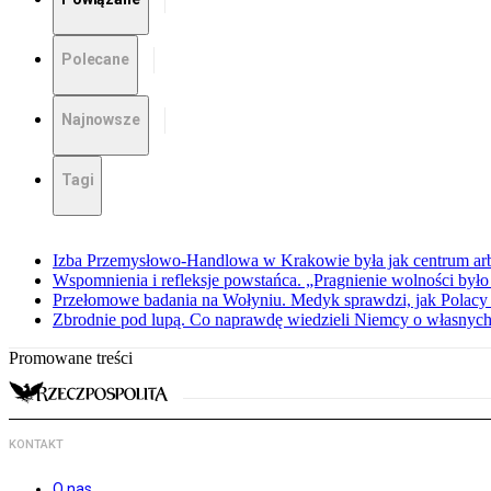
Polecane
Najnowsze
Tagi
Izba Przemysłowo-Handlowa w Krakowie była jak centrum arbit
Wspomnienia i refleksje powstańca. „Pragnienie wolności było 
Przełomowe badania na Wołyniu. Medyk sprawdzi, jak Polacy 
Zbrodnie pod lupą. Co naprawdę wiedzieli Niemcy o własnych
Promowane treści
KONTAKT
O nas