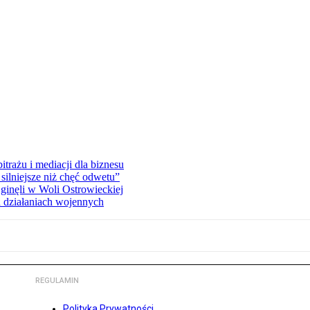
rażu i mediacji dla biznesu
silniejsze niż chęć odwetu”
ginęli w Woli Ostrowieckiej
 działaniach wojennych
REGULAMIN
Polityka Prywatności