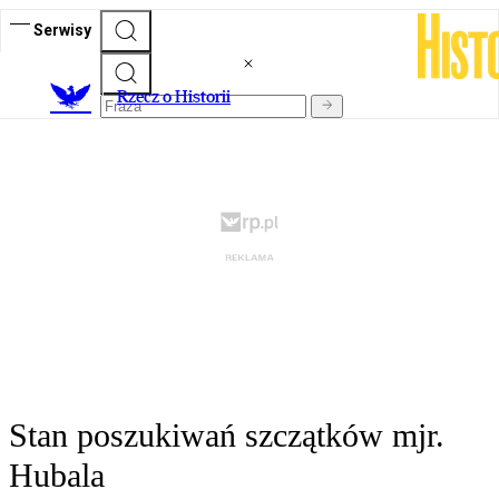
Serwisy
R
zecz o Historii
Stan poszukiwań szczątków mjr.
Hubala