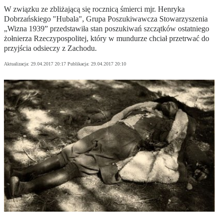
W związku ze zbliżającą się rocznicą śmierci mjr. Henryka
Dobrzańskiego "Hubala", Grupa Poszukiwawcza Stowarzyszenia
„Wizna 1939” przedstawiła stan poszukiwań szczątków ostatniego
żołnierza Rzeczypospolitej, który w mundurze chciał przetrwać do
przyjścia odsieczy z Zachodu.
Aktualizacja:
29.04.2017 20:17
Publikacja:
29.04.2017 20:10