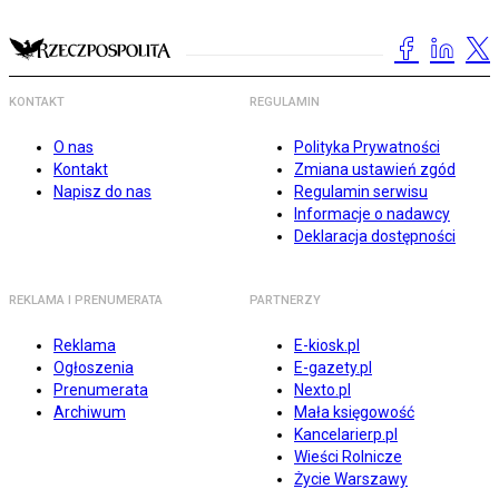
KONTAKT
REGULAMIN
O nas
Polityka Prywatności
Kontakt
Zmiana ustawień zgód
Napisz do nas
Regulamin serwisu
Informacje o nadawcy
Deklaracja dostępności
REKLAMA I PRENUMERATA
PARTNERZY
Reklama
E-kiosk.pl
Ogłoszenia
E-gazety.pl
Prenumerata
Nexto.pl
Archiwum
Mała księgowość
Kancelarierp.pl
Wieści Rolnicze
Życie Warszawy