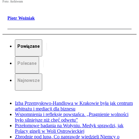
Foto: Archiwum
Piotr Woźniak
Powiązane
Polecane
Najnowsze
Izba Przemysłowo-Handlowa w Krakowie była jak centrum
arbitrażu i mediacji dla biznesu
Wspomnienia i refleksje powstańca. „Pragnienie wolności
było silniejsze niż chęć odwetu”
Przełomowe badania na Wołyniu. Medyk sprawdzi, jak
Polacy ginęli w Woli Ostrowieckiej
Zbrodnie pod lupą. Co naprawdę wiedzieli Niemcy o