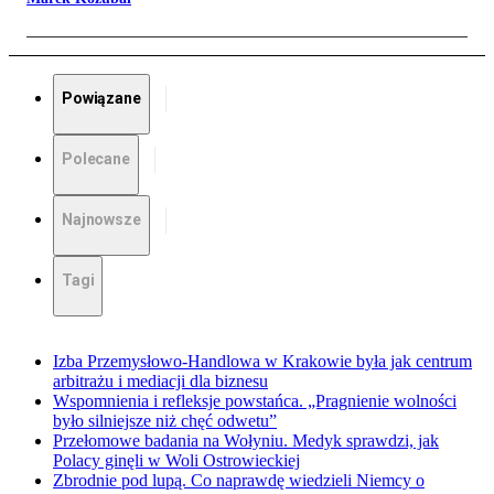
Powiązane
Polecane
Najnowsze
Tagi
Izba Przemysłowo-Handlowa w Krakowie była jak centrum
arbitrażu i mediacji dla biznesu
Wspomnienia i refleksje powstańca. „Pragnienie wolności
było silniejsze niż chęć odwetu”
Przełomowe badania na Wołyniu. Medyk sprawdzi, jak
Polacy ginęli w Woli Ostrowieckiej
Zbrodnie pod lupą. Co naprawdę wiedzieli Niemcy o