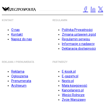
KONTAKT
REGULAMIN
O nas
Polityka Prywatności
Kontakt
Zmiana ustawień zgód
Napisz do nas
Regulamin serwisu
Informacje o nadawcy
Deklaracja dostępności
REKLAMA I PRENUMERATA
PARTNERZY
Reklama
E-kiosk.pl
Ogłoszenia
E-gazety.pl
Prenumerata
Nexto.pl
Archiwum
Mała księgowość
Kancelarierp.pl
Wieści Rolnicze
Życie Warszawy