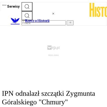
Serwisy
R
zecz o Historii
IPN odnalazł szczątki Zygmunta
Góralskiego "Chmury"