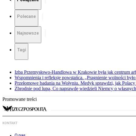
Polecane
Najnowsze
Tagi
Izba Przemysłowo-Handlowa w Krakowie była jak centrum arbit
Wspomnienia i refleksje powstańca. „Pragnienie wolności było 
Przełomowe badania na Wołyniu. Medyk sprawdzi, jak Polacy 
Zbrodnie pod lupą. Co naprawdę wiedzieli Niemcy o własnych
Promowane treści
KONTAKT
O nas