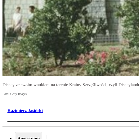
Disney ze swoim wnukiem na terenie Krainy Szczęśliwości, czyli Disneyland
Foto: Getty Images
Kazimierz Jasiński
Powiązane