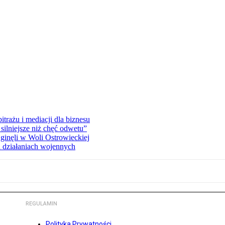
rażu i mediacji dla biznesu
silniejsze niż chęć odwetu”
ginęli w Woli Ostrowieckiej
 działaniach wojennych
REGULAMIN
Polityka Prywatności