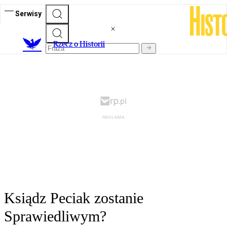
Serwisy
R
zecz o Historii
Ksiądz Peciak zostanie
Sprawiedliwym?