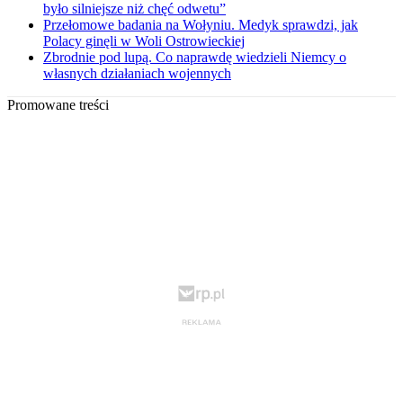
było silniejsze niż chęć odwetu”
Przełomowe badania na Wołyniu. Medyk sprawdzi, jak
Polacy ginęli w Woli Ostrowieckiej
Zbrodnie pod lupą. Co naprawdę wiedzieli Niemcy o
własnych działaniach wojennych
Promowane treści