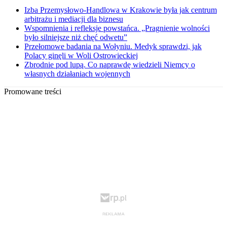
Izba Przemysłowo-Handlowa w Krakowie była jak centrum
arbitrażu i mediacji dla biznesu
Wspomnienia i refleksje powstańca. „Pragnienie wolności
było silniejsze niż chęć odwetu”
Przełomowe badania na Wołyniu. Medyk sprawdzi, jak
Polacy ginęli w Woli Ostrowieckiej
Zbrodnie pod lupą. Co naprawdę wiedzieli Niemcy o
własnych działaniach wojennych
Promowane treści