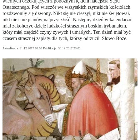
wiernych oczekujących z pobożnym lękiem nadejścia Sądu
Ostatecznego. Pod wieczór we wszystkich rzymskich kościołach
rozdzwoniły się dzwony. Nikt się nie cieszył, nikt nie świętował,
nikt nie snuł planów na przyszłość. Następny dzień w kalendarzu
miał zakończyć dzieje ludzkości strasznym boskim trybunałem,
który miał osądzić czyny żywych i umarłych. Ten dzień miał być
czasem strasznej zapłaty dla tych, którzy odrzucili Słowo Boże.
Aktualizacja:
31.12.2017 05:55
Publikacja:
30.12.2017 23:01