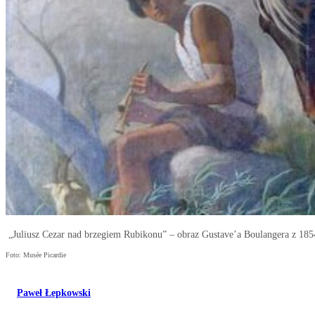
„Juliusz Cezar nad brzegiem Rubikonu” – obraz Gustave’a Boulangera z 1854
Foto: Musée Picardie
Paweł Łepkowski