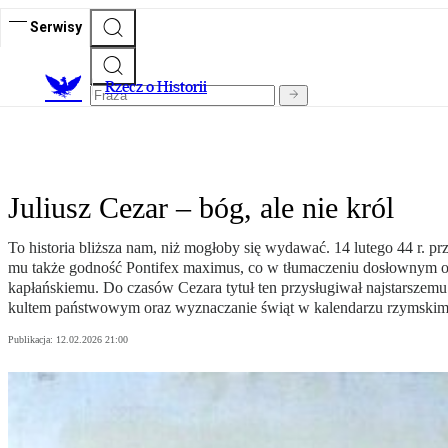
Serwisy
R
zecz o Historii
Juliusz Cezar – bóg, ale nie król
To historia bliższa nam, niż mogłoby się wydawać. 14 lutego 44 r. 
mu także godność Pontifex maximus, co w tłumaczeniu dosłownym 
kapłańskiemu. Do czasów Cezara tytuł ten przysługiwał najstarszemu 
kultem państwowym oraz wyznaczanie świąt w kalendarzu rzymskim
Publikacja:
12.02.2026 21:00