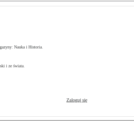
!
azyny: Nauka i Historia.
ki i ze świata.
Zaloguj się