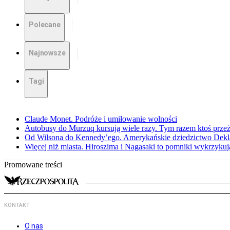
Polecane
Najnowsze
Tagi
Claude Monet. Podróże i umiłowanie wolności
Autobusy do Murzuq kursują wiele razy. Tym razem ktoś przeżył
Od Wilsona do Kennedy’ego. Amerykańskie dziedzictwo Dekl
Więcej niż miasta. Hiroszima i Nagasaki to pomniki wykrzykują
Promowane treści
KONTAKT
O nas