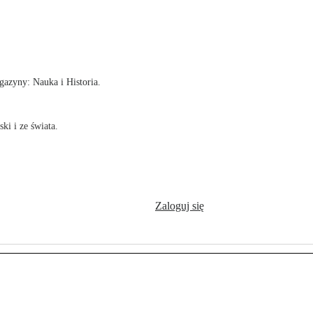
!
azyny: Nauka i Historia.
ki i ze świata.
Zaloguj się