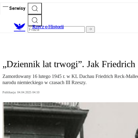
Serwisy
R
zecz o Historii
„Dziennik lat trwogi”. Jak Friedri
Zamordowany 16 lutego 1945 r. w KL Dachau Friedrich Reck-Malleczew
narodu niemieckiego w czasach III Rzeszy.
Publikacja:
04.04.2025 04:10