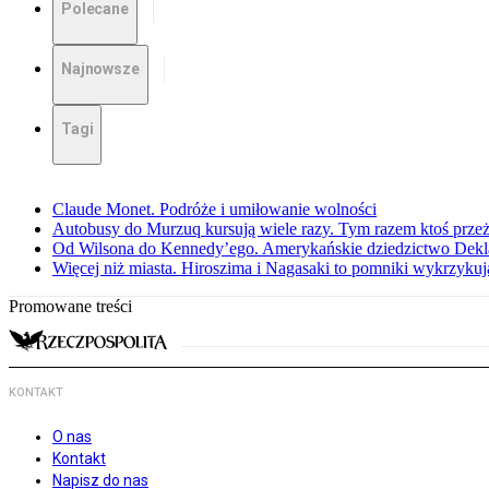
Polecane
Najnowsze
Tagi
Claude Monet. Podróże i umiłowanie wolności
Autobusy do Murzuq kursują wiele razy. Tym razem ktoś przeżył
Od Wilsona do Kennedy’ego. Amerykańskie dziedzictwo Dekl
Więcej niż miasta. Hiroszima i Nagasaki to pomniki wykrzykują
Promowane treści
KONTAKT
O nas
Kontakt
Napisz do nas