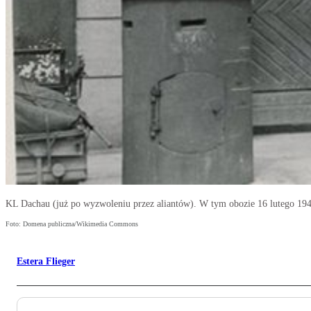
KL Dachau (już po wyzwoleniu przez aliantów). W tym obozie 16 lutego 194
Foto: Domena publiczna/Wikimedia Commons
Estera Flieger