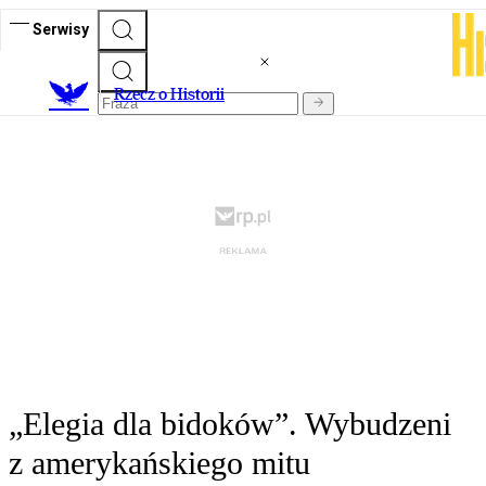
Serwisy
R
zecz o Historii
„Elegia dla bidoków”. Wybudzeni
z amerykańskiego mitu