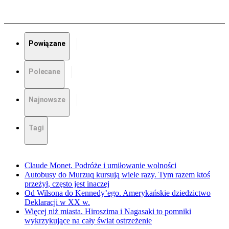
Powiązane
Polecane
Najnowsze
Tagi
Claude Monet. Podróże i umiłowanie wolności
Autobusy do Murzuq kursują wiele razy. Tym razem ktoś
przeżył, często jest inaczej
Od Wilsona do Kennedy’ego. Amerykańskie dziedzictwo
Deklaracji w XX w.
Więcej niż miasta. Hiroszima i Nagasaki to pomniki
wykrzykujące na cały świat ostrzeżenie