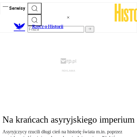
Serwisy
R
zecz o Historii
Na krańcach asyryjskiego imperium
Asyryjczycy rzucili długi cień na historię świata m.in. poprzez