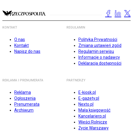
KONTAKT
REGULAMIN
O nas
Polityka Prywatności
Kontakt
Zmiana ustawień zgód
Napisz do nas
Regulamin serwisu
Informacje o nadawcy
Deklaracja dostępności
REKLAMA I PRENUMERATA
PARTNERZY
Reklama
E-kiosk.pl
Ogłoszenia
E-gazety.pl
Prenumerata
Nexto.pl
Archiwum
Mała księgowość
Kancelarierp.pl
Wieści Rolnicze
Życie Warszawy