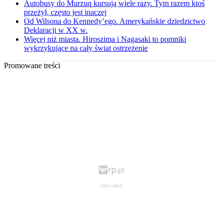
Autobusy do Murzuq kursują wiele razy. Tym razem ktoś
przeżył, często jest inaczej
Od Wilsona do Kennedy’ego. Amerykańskie dziedzictwo
Deklaracji w XX w.
Więcej niż miasta. Hiroszima i Nagasaki to pomniki
wykrzykujące na cały świat ostrzeżenie
Promowane treści