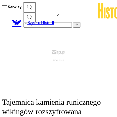
Serwisy
R
zecz o Historii
Tajemnica kamienia runicznego
wikingów rozszyfrowana