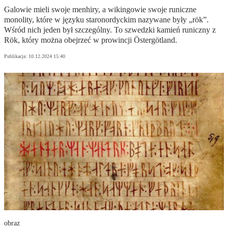
Galowie mieli swoje menhiry, a wikingowie swoje runiczne
monolity, które w języku staronordyckim nazywane były „rök”.
Wśród nich jeden był szczególny. To szwedzki kamień runiczny z
Rök, który można obejrzeć w prowincji Östergötland.
Publikacja:
10.12.2024 15:40
obraz