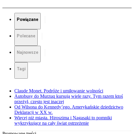
Powiązane
Polecane
Najnowsze
Tagi
Claude Monet. Podróże i umiłowanie wolności
Autobusy do Murzuq kursują wiele razy. Tym razem ktoś
przeżył, często jest inaczej
Od Wilsona do Kennedy’ego. Amerykańskie dziedzictwo
Deklaracji w XX w.
Więcej niż miasta. Hiroszima i Nagasaki to pomniki
wykrzykujące na cały świat ostrzeżenie
Promowane treści