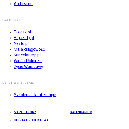
Archiwum
PARTNERZY
E-kiosk.pl
E-gazety.pl
Nexto.pl
Mała księgowość
Kancelarierp.pl
Wieści Rolnicze
Życie Warszawy
NASZE WYDARZENIA
Szkolenia i konferencje
MAPA STRONY
KALENDARIUM
OFERTA PRODUKTOWA