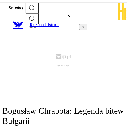
Serwisy
R
zecz o Historii
Bogusław Chrabota: Legenda bitew
Bułgarii