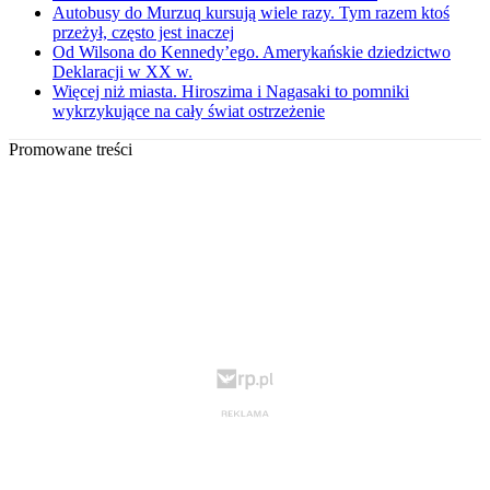
Autobusy do Murzuq kursują wiele razy. Tym razem ktoś
przeżył, często jest inaczej
Od Wilsona do Kennedy’ego. Amerykańskie dziedzictwo
Deklaracji w XX w.
Więcej niż miasta. Hiroszima i Nagasaki to pomniki
wykrzykujące na cały świat ostrzeżenie
Promowane treści