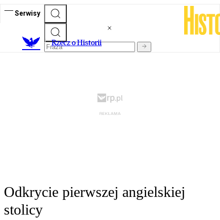
Serwisy
R
zecz o Historii
Odkrycie pierwszej angielskiej
stolicy