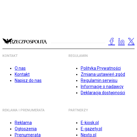
KONTAKT
REGULAMIN
O nas
Polityka Prywatności
Kontakt
Zmiana ustawień zgód
Napisz do nas
Regulamin serwisu
Informacje o nadawcy
Deklaracja dostępności
REKLAMA I PRENUMERATA
PARTNERZY
Reklama
E-kiosk.pl
Ogłoszenia
E-gazety.pl
Prenumerata
Nexto.pl