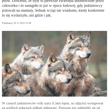
psów. Dowiedli, że były to pierwsze zwierzęta udomowione przez
człowieka i że nastąpiło to już w epoce lodowej, gdy jaskiniowcy
polowali na mamuty. Jednak wciąż nie wiadomo, kiedy konkretnie
to się wydarzyło, ani gdzie i jak.
Publikacja:
02.11.2023 21:00
W czasach jaskiniowców wilk szary (Canis lupus, na zdjęciu) występował
na wielkich połaciach półkuli północnej. Pierwsze psy oddzieliły się od