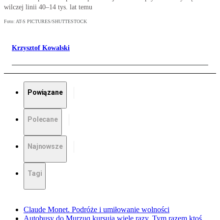
wilczej linii 40–14 tys. lat temu
Foto: AT-S PICTURES/SHUTTESTOCK
Krzysztof Kowalski
Powiązane
Polecane
Najnowsze
Tagi
Claude Monet. Podróże i umiłowanie wolności
Autobusy do Murzuq kursują wiele razy. Tym razem ktoś