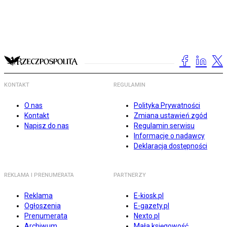
KONTAKT
REGULAMIN
O nas
Polityka Prywatności
Kontakt
Zmiana ustawień zgód
Napisz do nas
Regulamin serwisu
Informacje o nadawcy
Deklaracja dostępności
REKLAMA I PRENUMERATA
PARTNERZY
Reklama
E-kiosk.pl
Ogłoszenia
E-gazety.pl
Prenumerata
Nexto.pl
Archiwum
Mała księgowość