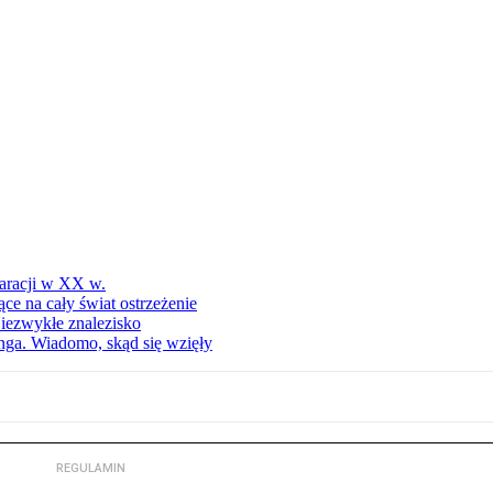
aracji w XX w.
ce na cały świat ostrzeżenie
Niezwykłe znalezisko
nga. Wiadomo, skąd się wzięły
REGULAMIN