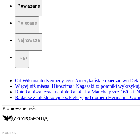
Powiązane
Polecane
Najnowsze
Tagi
Od Wilsona do Kennedy’ego. Amerykańskie dziedzictwo Dekl
Więcej niż miasta. Hiroszima i Nagasaki to pomniki wykrzykują
Butelka piwa leżała na dnie kanału La Manche przez 160 lat. 
Badacze znaleźli kolejne szkielety pod domem Hermanna Göri
Promowane treści
KONTAKT