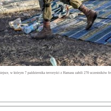
e miejsce, w którym 7 października terroryści z Hamasu zabili 270 uczestników