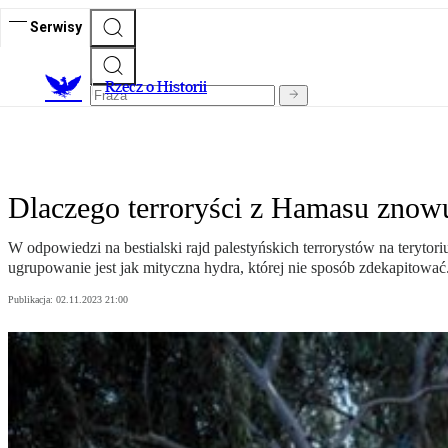
Serwisy
R
zecz o Historii
Dlaczego terroryści z Hamasu znowu
W odpowiedzi na bestialski rajd palestyńskich terrorystów na teryto
ugrupowanie jest jak mityczna hydra, której nie sposób zdekapitować
Publikacja:
02.11.2023 21:00