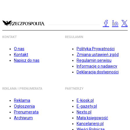
KONTAKT
REGULAMIN
O nas
Polityka Prywatności
Kontakt
Zmiana ustawień zgód
Napisz do nas
Regulamin serwisu
Informacje o nadawcy
Deklaracja dostępności
REKLAMA I PRENUMERATA
PARTNERZY
Reklama
E-kiosk.pl
Ogłoszenia
E-gazety.pl
Prenumerata
Nexto.pl
Archiwum
Mała księgowość
Kancelarierp.pl
Wieści Rolnicze