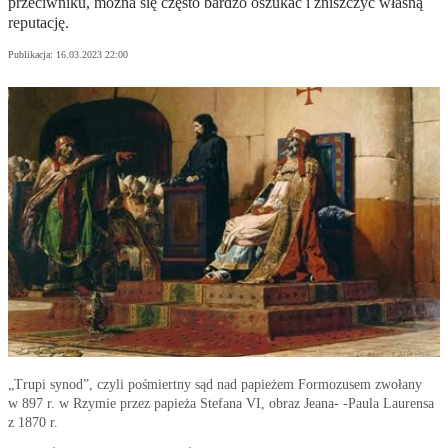
przeciwniku, można się często bardzo oszukać i zniszczyć własną
reputację.
Publikacja:
16.03.2023 22:00
„Trupi synod”, czyli pośmiertny sąd nad papieżem Formozusem zwołany
w 897 r. w Rzymie przez papieża Stefana VI, obraz Jeana- -Paula Laurensa
z 1870 r.