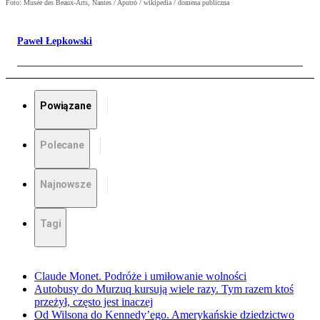
Foto: Musée des Beaux-Arts, Nantes / Aputró / wikipedia / domena publiczna
Paweł Łepkowski
Powiązane
Polecane
Najnowsze
Tagi
Claude Monet. Podróże i umiłowanie wolności
Autobusy do Murzuq kursują wiele razy. Tym razem ktoś
przeżył, często jest inaczej
Od Wilsona do Kennedy’ego. Amerykańskie dziedzictwo