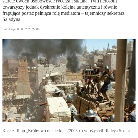
starcie dwóch osobowości: rycerza i sułtana. Tym herosom
towarzyszy jednak dyskretnie kolejna autentyczna i równie
frapująca postać pełniąca rolę mediatora – tajemniczy sekretarz
Saladyna.
Publikacja:
09.03.2023 22:00
Kadr z filmu „Królestwo niebieskie” (2005 r.) w reżyserii Ridleya Scotta