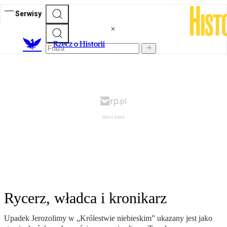
Serwisy
R
zecz o Historii
Rycerz, władca i kronikarz
Upadek Jerozolimy w „Królestwie niebieskim” ukazany jest jako