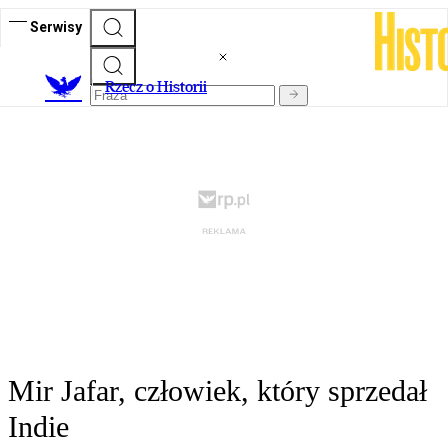
Serwisy
R
zecz o Historii
Mir Jafar, człowiek, który sprzedał
Indie