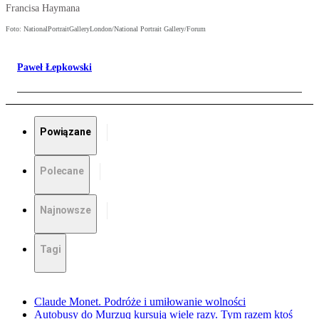
Francisa Haymana
Foto: NationalPortraitGalleryLondon/National Portrait Gallery/Forum
Paweł Łepkowski
Powiązane
Polecane
Najnowsze
Tagi
Claude Monet. Podróże i umiłowanie wolności
Autobusy do Murzuq kursują wiele razy. Tym razem ktoś