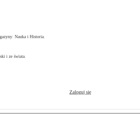
!
azyny: Nauka i Historia.
ki i ze świata.
Zaloguj się