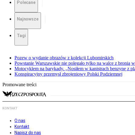
Polecane
Najnowsze
Tagi
Pozew o wydanie obrazów z kolekcji Lubomirskich
Powstanie Warszawskie nie polegało tylko na walce z bronią w
Motocyklem na barykady. „Nosiłem w kanistrach benzynę z p
Konspiracyjny przemysł zbrojeniowy Polski Podziemnej
Promowane treści
KONTAKT
O nas
Kontakt
Napisz do nas