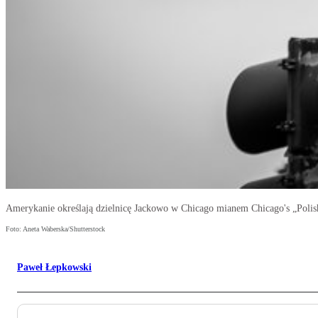
Amerykanie określają dzielnicę Jackowo w Chicago mianem Chicago's „Polish V
Foto: Aneta Waberska/Shutterstock
Paweł Łepkowski