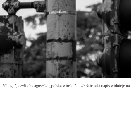
illage”, czyli chicagowska „polska wioska” – właśnie taki napis widnieje na 