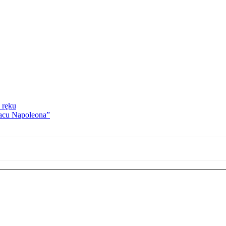
 ręku
lacu Napoleona”