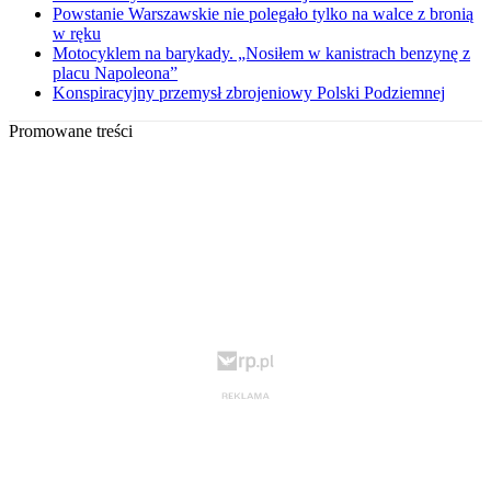
Powstanie Warszawskie nie polegało tylko na walce z bronią
w ręku
Motocyklem na barykady. „Nosiłem w kanistrach benzynę z
placu Napoleona”
Konspiracyjny przemysł zbrojeniowy Polski Podziemnej
Promowane treści