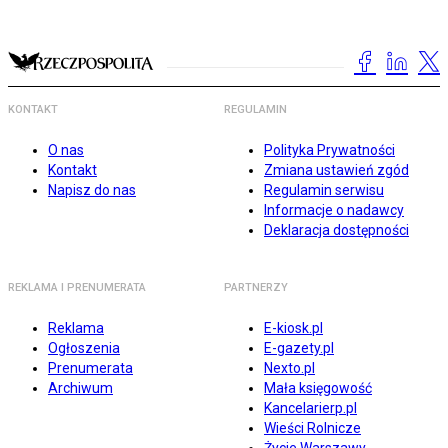
KONTAKT
REGULAMIN
O nas
Polityka Prywatności
Kontakt
Zmiana ustawień zgód
Napisz do nas
Regulamin serwisu
Informacje o nadawcy
Deklaracja dostępności
REKLAMA I PRENUMERATA
PARTNERZY
Reklama
E-kiosk.pl
Ogłoszenia
E-gazety.pl
Prenumerata
Nexto.pl
Archiwum
Mała księgowość
Kancelarierp.pl
Wieści Rolnicze