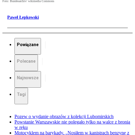
Foto: Bundesarchiv/ wikimedia Commons
Paweł Łepkowski
Powiązane
Polecane
Najnowsze
Tagi
Pozew o wydanie obrazów z kolekcji Lubomirskich
Powstanie Warszawskie nie polegało tylko na walce z bronią
w ręku
Motocyklem na barykady. „Nosiłem w kanistrach benzynę z