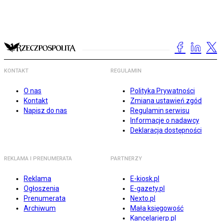
KONTAKT
REGULAMIN
O nas
Polityka Prywatności
Kontakt
Zmiana ustawień zgód
Napisz do nas
Regulamin serwisu
Informacje o nadawcy
Deklaracja dostępności
REKLAMA I PRENUMERATA
PARTNERZY
Reklama
E-kiosk.pl
Ogłoszenia
E-gazety.pl
Prenumerata
Nexto.pl
Archiwum
Mała księgowość
Kancelarierp.pl