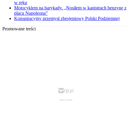
w ręku
Motocyklem na barykady. „Nosiłem w kanistrach benzynę z
placu Napoleona”
Konspiracyjny przemysł zbrojeniowy Polski Podziemnej
Promowane treści