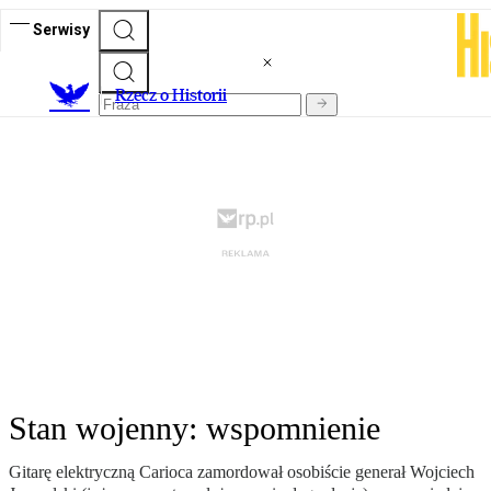
Serwisy
R
zecz o Historii
Stan wojenny: wspomnienie
Gitarę elektryczną Carioca zamordował osobiście generał Wojciech