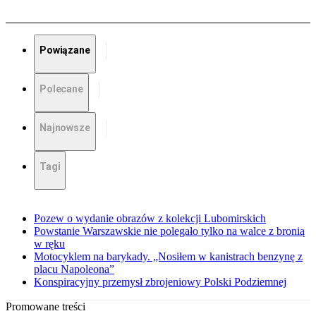
Powiązane
Polecane
Najnowsze
Tagi
Pozew o wydanie obrazów z kolekcji Lubomirskich
Powstanie Warszawskie nie polegało tylko na walce z bronią
w ręku
Motocyklem na barykady. „Nosiłem w kanistrach benzynę z
placu Napoleona”
Konspiracyjny przemysł zbrojeniowy Polski Podziemnej
Promowane treści