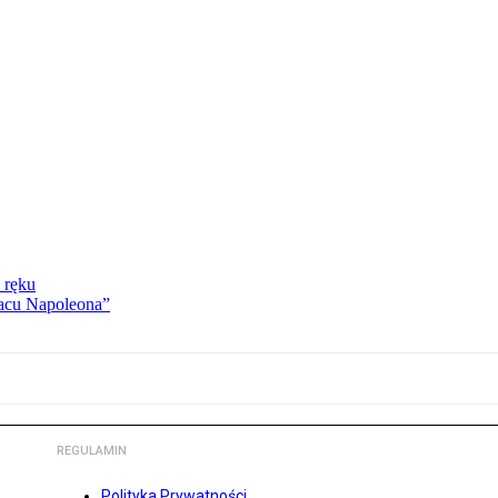
 ręku
lacu Napoleona”
REGULAMIN
Polityka Prywatności