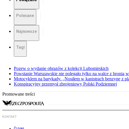
Polecane
Najnowsze
Tagi
Pozew o wydanie obrazów z kolekcji Lubomirskich
Powstanie Warszawskie nie polegało tylko na walce z bronią w
Motocyklem na barykady. „Nosiłem w kanistrach benzynę z p
Konspiracyjny przemysł zbrojeniowy Polski Podziemnej
Promowane treści
KONTAKT
O nas