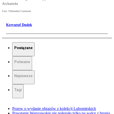
Archanioła
Foto: Wikimedia Commons
Krzysztof Dudek
Powiązane
Polecane
Najnowsze
Tagi
Pozew o wydanie obrazów z kolekcji Lubomirskich
Powstanie Warszawskie nie polegało tylko na walce z bronią