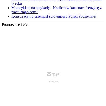
w ręku
Motocyklem na barykady. „Nosiłem w kanistrach benzynę z
placu Napoleona”
Konspiracyjny przemysł zbrojeniowy Polski Podziemnej
Promowane treści