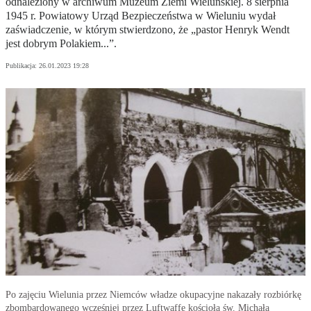
odnaleziony w archiwum Muzeum Ziemi Wieluńskiej. 8 sierpnia
1945 r. Powiatowy Urząd Bezpieczeństwa w Wieluniu wydał
zaświadczenie, w którym stwierdzono, że „pastor Henryk Wendt
jest dobrym Polakiem...”.
Publikacja:
26.01.2023 19:28
Po zajęciu Wielunia przez Niemców władze okupacyjne nakazały rozbiórkę
zbombardowanego wcześniej przez Luftwaffe kościoła św. Michała